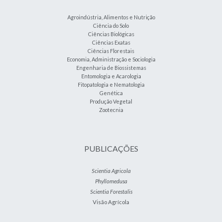
Agroindústria, Alimentos e Nutrição
Ciência do Solo
Ciências Biológicas
Ciências Exatas
Ciências Florestais
Economia, Administração e Sociologia
Engenharia de Biossistemas
Entomologia e Acarologia
Fitopatologia e Nematologia
Genética
Produção Vegetal
Zootecnia
PUBLICAÇÕES
Scientia Agricola
Phyllomedusa
Scientia Forestalis
Visão Agrícola