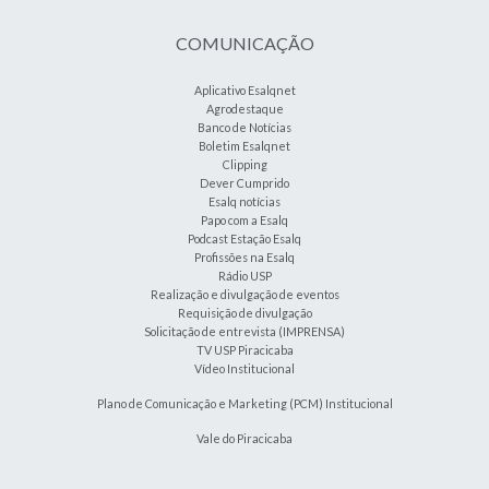
COMUNICAÇÃO
Aplicativo Esalqnet
Agrodestaque
Banco de Notícias
Boletim Esalqnet
Clipping
Dever Cumprido
Esalq notícias
Papo com a Esalq
Podcast Estação Esalq
Profissões na Esalq
Rádio USP
Realização e divulgação de eventos
Requisição de divulgação
Solicitação de entrevista (IMPRENSA)
TV USP Piracicaba
Vídeo Institucional
Plano de Comunicação e Marketing (PCM) Institucional
Vale do Piracicaba