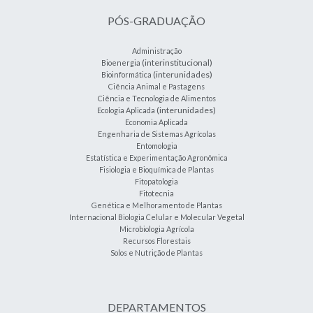
PÓS-GRADUAÇÃO
Administração
(interinstitucional)
Bioenergia
(interunidades)
Bioinformática
Ciência Animal e Pastagens
Ciência e Tecnologia de Alimentos
(interunidades)
Ecologia Aplicada
Economia Aplicada
Engenharia de Sistemas Agrícolas
Entomologia
Estatística e Experimentação Agronômica
Fisiologia e Bioquímica de Plantas
Fitopatologia
Fitotecnia
Genética e Melhoramento de Plantas
Internacional Biologia Celular e Molecular Vegetal
Microbiologia Agrícola
Recursos Florestais
Solos e Nutrição de Plantas
DEPARTAMENTOS