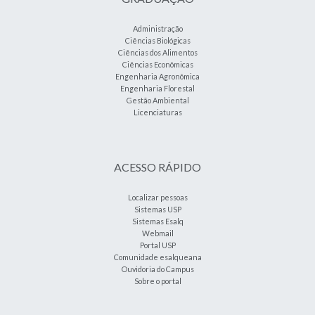
Administração
Ciências Biológicas
Ciências dos Alimentos
Ciências Econômicas
Engenharia Agronômica
Engenharia Florestal
Gestão Ambiental
Licenciaturas
ACESSO RÁPIDO
Localizar pessoas
Sistemas USP
Sistemas Esalq
Webmail
Portal USP
Comunidade esalqueana
Ouvidoria do Campus
Sobre o portal