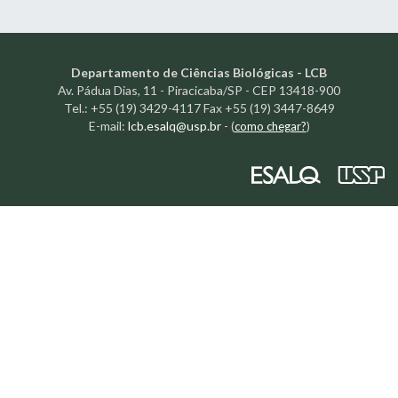
Departamento de Ciências Biológicas - LCB
Av. Pádua Dias, 11 - Piracicaba/SP - CEP 13418-900
Tel.: +55 (19) 3429-4117 Fax +55 (19) 3447-8649
E-mail:
lcb.esalq@usp.br
-
(
como chegar?
)