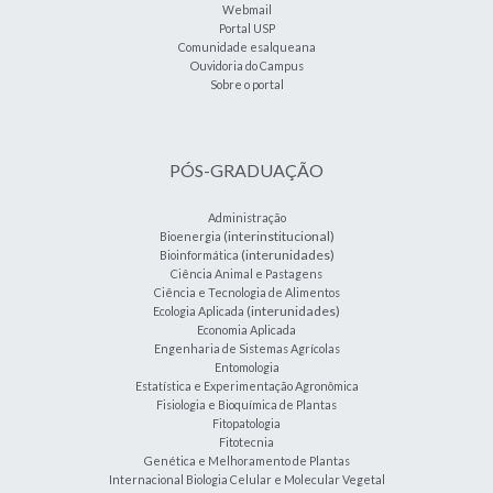
Webmail
Portal USP
Comunidade esalqueana
Ouvidoria do Campus
Sobre o portal
PÓS-GRADUAÇÃO
Administração
(interinstitucional)
Bioenergia
(interunidades)
Bioinformática
Ciência Animal e Pastagens
Ciência e Tecnologia de Alimentos
(interunidades)
Ecologia Aplicada
Economia Aplicada
Engenharia de Sistemas Agrícolas
Entomologia
Estatística e Experimentação Agronômica
Fisiologia e Bioquímica de Plantas
Fitopatologia
Fitotecnia
Genética e Melhoramento de Plantas
Internacional Biologia Celular e Molecular Vegetal