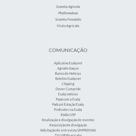
Scientia Agricola
Phyllomedusa
Scientia Forestalis
Visão Agrícola
COMUNICAÇÃO
Aplicativo Esalqnet
Agrodestaque
Banco de Notícias
Boletim Esalqnet
Clipping
Dever Cumprido
Esalq notícias
Papo com a Esalq
Podcast Estação Esalq
Profissões na Esalq
Rádio USP
Realização e divulgação de eventos
Requisição de divulgação
Solicitação de entrevista (IMPRENSA)
TV USP Piracicaba