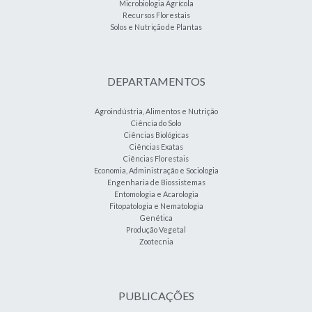
Microbiologia Agrícola
Recursos Florestais
Solos e Nutrição de Plantas
DEPARTAMENTOS
Agroindústria, Alimentos e Nutrição
Ciência do Solo
Ciências Biológicas
Ciências Exatas
Ciências Florestais
Economia, Administração e Sociologia
Engenharia de Biossistemas
Entomologia e Acarologia
Fitopatologia e Nematologia
Genética
Produção Vegetal
Zootecnia
PUBLICAÇÕES