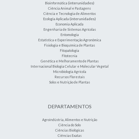
(interunidades)
Bioinformática
Ciência Animal e Pastagens
Ciência e Tecnologia de Alimentos
(interunidades)
Ecologia Aplicada
Economia Aplicada
Engenharia de Sistemas Agrícolas
Entomologia
Estatística e Experimentação Agronômica
Fisiologia e Bioquímica de Plantas
Fitopatologia
Fitotecnia
Genética e Melhoramento de Plantas
Internacional Biologia Celular e Molecular Vegetal
Microbiologia Agrícola
Recursos Florestais
Solos e Nutrição de Plantas
DEPARTAMENTOS
Agroindústria, Alimentos e Nutrição
Ciência do Solo
Ciências Biológicas
Ciências Exatas