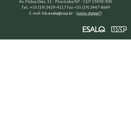
Av. Pádua Dias, 11 - Piracicaba/SP - CEP 13418-900
Tel.: +55 (19) 3429-4117 Fax +55 (19) 3447-8649
E-mail:
lcb.esalq@usp.br
-
(
como chegar?
)