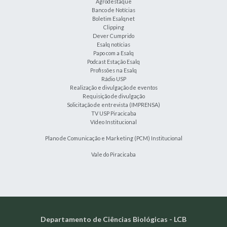
Agrodestaque
Banco de Notícias
Boletim Esalqnet
Clipping
Dever Cumprido
Esalq notícias
Papo com a Esalq
Podcast Estação Esalq
Profissões na Esalq
Rádio USP
Realização e divulgação de eventos
Requisição de divulgação
Solicitação de entrevista (IMPRENSA)
TV USP Piracicaba
Vídeo Institucional
Plano de Comunicação e Marketing (PCM) Institucional
Vale do Piracicaba
Departamento de Ciências Biológicas - LCB