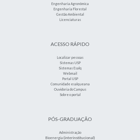
Engenharia Agronômica
Engenharia Florestal
Gestão Ambiental
Licenciaturas
ACESSO RÁPIDO
Localizar pessoas
Sistemas USP
Sistemas Esalq
Webmail
Portal USP
Comunidade esalqueana
Ouvidoria do Campus
Sobre o portal
PÓS-GRADUAÇÃO
Administração
(interinstitucional)
Bioenergia