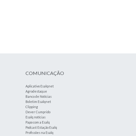
COMUNICAÇÃO
Aplicativo Esalqnet
Agrodestaque
Banco de Notícias
Boletim Esalqnet
Clipping
Dever Cumprido
Esalq notícias
Papo com a Esalq
Podcast Estação Esalq
Profissões na Esalq