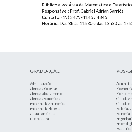
Público alvo:
Área de Matemática e Estatístic
Responsável:
Prof. Gabriel Adrian Sarriés
Contato:
(19) 3429-4145 / 4346
Horário:
Das 8h às 11h30 e das 13h30 às 17
GRADUAÇÃO
PÓS-
Administração
Administr
Ciências Biológicas
Bioenergi
Ciências dos Alimentos
Bioinformá
Ciências Econômicas
Ciência An
Engenharia Agronômica
Ciência e 
Engenharia Florestal
Ecologia A
Gestão Ambiental
Economia A
Licenciaturas
Engenharia
Entomolog
Estatístic