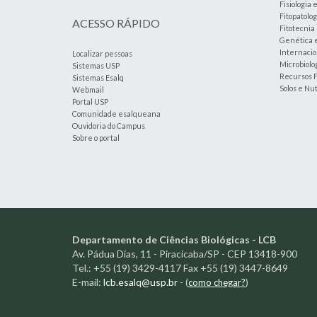
Fisiologia 
Fitopatolog
ACESSO RÁPIDO
Fitotecnia
Genética 
Internacio
Localizar pessoas
Microbiolog
Sistemas USP
Recursos F
Sistemas Esalq
Solos e Nu
Webmail
Portal USP
Comunidade esalqueana
Ouvidoria do Campus
Sobre o portal
Departamento de Ciências Biológicas - LCB
Av. Pádua Dias, 11 - Piracicaba/SP - CEP 13418-900
Tel.: +55 (19) 3429-4117 Fax +55 (19) 3447-8649
E-mail:
lcb.esalq@usp.br
-
(
como chegar?
)