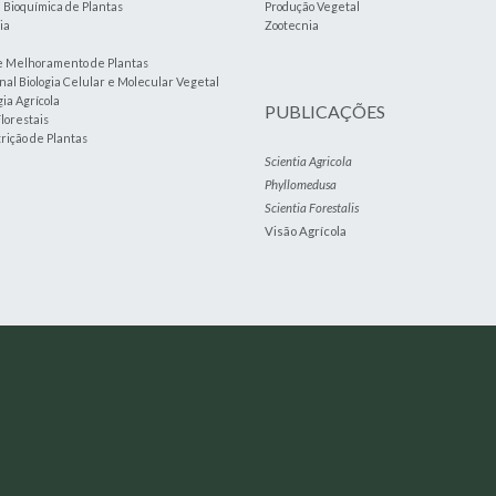
e Bioquímica de Plantas
Produção Vegetal
ia
Zootecnia
e Melhoramento de Plantas
nal Biologia Celular e Molecular Vegetal
ia Agrícola
PUBLICAÇÕES
lorestais
trição de Plantas
Scientia Agricola
Phyllomedusa
Scientia Forestalis
Visão Agrícola