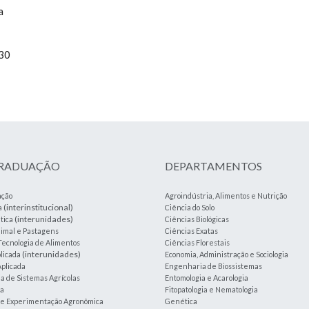
a
h30
GRADUAÇÃO
DEPARTAMENTOS
ação
Agroindústria, Alimentos e Nutrição
(interinstitucional)
a
Ciência do Solo
(interunidades)
tica
Ciências Biológicas
imal e Pastagens
Ciências Exatas
Tecnologia de Alimentos
Ciências Florestais
(interunidades)
plicada
Economia, Administração e Sociologia
plicada
Engenharia de Biossistemas
 de Sistemas Agrícolas
Entomologia e Acarologia
ia
Fitopatologia e Nematologia
a e Experimentação Agronômica
Genética