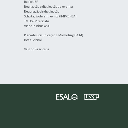
Rádio USP
Realização e divulgação de eventos
Requisição de divulgação
Solicitação de entrevista (IMPRENSA)
TV USP Piracicaba
Vídeo Institucional
Plano de Comunicação e Marketing (PCM)
Institucional
Vale do Piracicaba