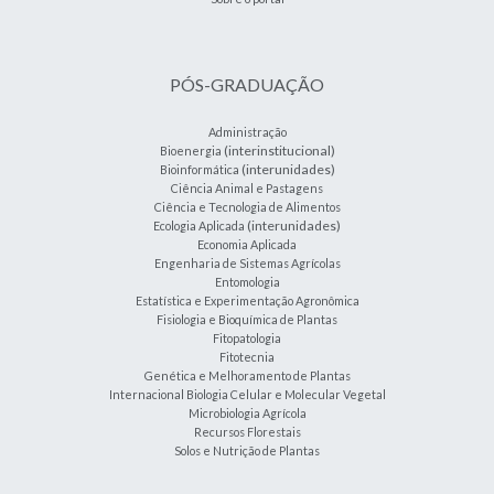
PÓS-GRADUAÇÃO
Administração
(interinstitucional)
Bioenergia
(interunidades)
Bioinformática
Ciência Animal e Pastagens
Ciência e Tecnologia de Alimentos
(interunidades)
Ecologia Aplicada
Economia Aplicada
Engenharia de Sistemas Agrícolas
Entomologia
Estatística e Experimentação Agronômica
Fisiologia e Bioquímica de Plantas
Fitopatologia
Fitotecnia
Genética e Melhoramento de Plantas
Internacional Biologia Celular e Molecular Vegetal
Microbiologia Agrícola
Recursos Florestais
Solos e Nutrição de Plantas