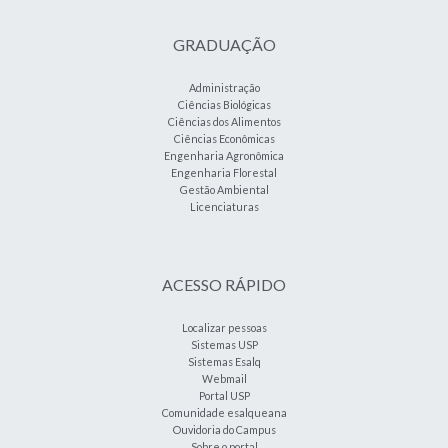
GRADUAÇÃO
Administração
Ciências Biológicas
Ciências dos Alimentos
Ciências Econômicas
Engenharia Agronômica
Engenharia Florestal
Gestão Ambiental
Licenciaturas
ACESSO RÁPIDO
Localizar pessoas
Sistemas USP
Sistemas Esalq
Webmail
Portal USP
Comunidade esalqueana
Ouvidoria do Campus
Sobre o portal