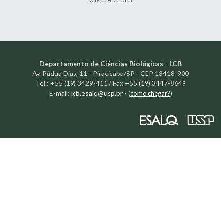
Vale do Piracicaba
Departamento de Ciências Biológicas - LCB
Av. Pádua Dias, 11 - Piracicaba/SP - CEP 13418-900
Tel.: +55 (19) 3429-4117 Fax +55 (19) 3447-8649
E-mail:
lcb.esalq@usp.br
-
(
como chegar?
)