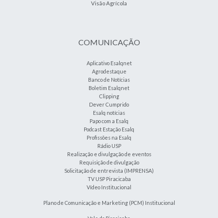
Visão Agrícola
COMUNICAÇÃO
Aplicativo Esalqnet
Agrodestaque
Banco de Notícias
Boletim Esalqnet
Clipping
Dever Cumprido
Esalq notícias
Papo com a Esalq
Podcast Estação Esalq
Profissões na Esalq
Rádio USP
Realização e divulgação de eventos
Requisição de divulgação
Solicitação de entrevista (IMPRENSA)
TV USP Piracicaba
Vídeo Institucional
Plano de Comunicação e Marketing (PCM) Institucional