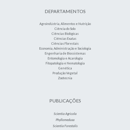
DEPARTAMENTOS
Agroindústria, Alimentos e Nutrição
Ciência do Solo
Ciências Biológicas
Ciências Exatas
Ciências Florestais
Economia, Administração e Sociologia
Engenharia de Biossistemas
Entomologia e Acarologia
Fitopatologia e Nematologia
Genética
Produção Vegetal
Zootecnia
PUBLICAÇÕES
Scientia Agricola
Phyllomedusa
Scientia Forestalis