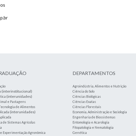
tos
p.br
GRADUAÇÃO
DEPARTAMENTOS
ação
Agroindústria, Alimentos e Nutrição
(interinstitucional)
a
Ciência do Solo
(interunidades)
tica
Ciências Biológicas
imal e Pastagens
Ciências Exatas
Tecnologia de Alimentos
Ciências Florestais
(interunidades)
plicada
Economia, Administração e Sociologia
plicada
Engenharia de Biossistemas
 de Sistemas Agrícolas
Entomologia e Acarologia
ia
Fitopatologia e Nematologia
a e Experimentação Agronômica
Genética