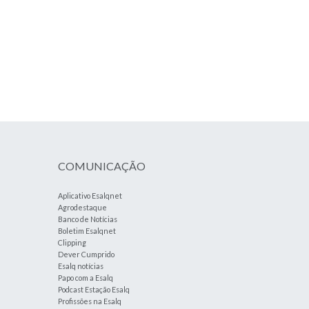
COMUNICAÇÃO
Aplicativo Esalqnet
Agrodestaque
Banco de Notícias
Boletim Esalqnet
Clipping
Dever Cumprido
Esalq notícias
Papo com a Esalq
Podcast Estação Esalq
Profissões na Esalq