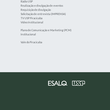
Rádio USP
Realização e divulgação de eventos
Requisição de divulgação
Solicitação de entrevista (IMPRENSA)
TV USP Piracicaba
Vídeo Institucional
Plano de Comunicação e Marketing (PCM)
Institucional
Vale do Piracicaba