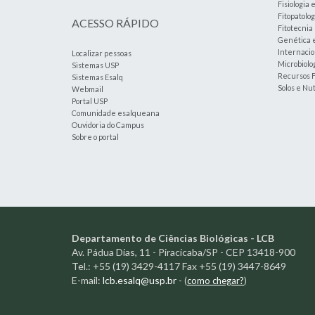
Fisiologia 
Fitopatolog
ACESSO RÁPIDO
Fitotecnia
Genética 
Internacio
Localizar pessoas
Microbiolog
Sistemas USP
Recursos F
Sistemas Esalq
Solos e Nu
Webmail
Portal USP
Comunidade esalqueana
Ouvidoria do Campus
Sobre o portal
Departamento de Ciências Biológicas - LCB
Av. Pádua Dias, 11 - Piracicaba/SP - CEP 13418-900
Tel.: +55 (19) 3429-4117 Fax +55 (19) 3447-8649
E-mail:
lcb.esalq@usp.br
-
(
como chegar?
)