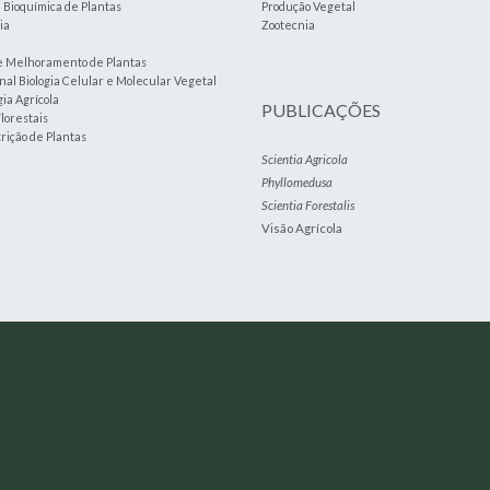
e Bioquímica de Plantas
Produção Vegetal
ia
Zootecnia
e Melhoramento de Plantas
nal Biologia Celular e Molecular Vegetal
ia Agrícola
PUBLICAÇÕES
lorestais
trição de Plantas
Scientia Agricola
Phyllomedusa
Scientia Forestalis
Visão Agrícola