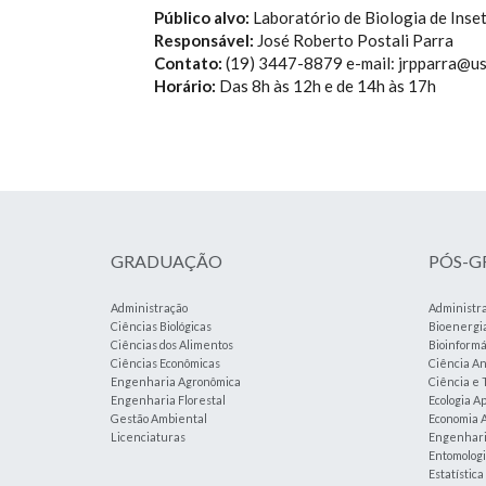
Público alvo:
Laboratório de Biologia de Inse
Responsável:
José Roberto Postali Parra
Contato:
(19) 3447-8879 e-mail: jrpparra@us
Horário:
Das 8h às 12h e de 14h às 17h
GRADUAÇÃO
PÓS-
Administração
Administr
Ciências Biológicas
Bioenergi
Ciências dos Alimentos
Bioinformá
Ciências Econômicas
Ciência An
Engenharia Agronômica
Ciência e 
Engenharia Florestal
Ecologia A
Gestão Ambiental
Economia A
Licenciaturas
Engenharia
Entomolog
Estatístic