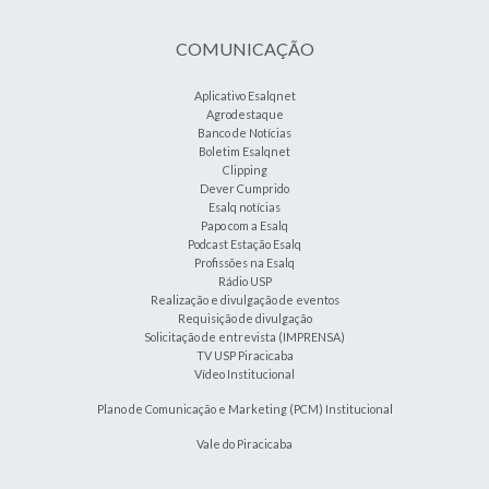
COMUNICAÇÃO
Aplicativo Esalqnet
Agrodestaque
Banco de Notícias
Boletim Esalqnet
Clipping
Dever Cumprido
Esalq notícias
Papo com a Esalq
Podcast Estação Esalq
Profissões na Esalq
Rádio USP
Realização e divulgação de eventos
Requisição de divulgação
Solicitação de entrevista (IMPRENSA)
TV USP Piracicaba
Vídeo Institucional
Plano de Comunicação e Marketing (PCM) Institucional
Vale do Piracicaba