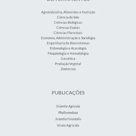
Agroindústria, Alimentos e Nutrição
Ciência do Solo
Ciências Biológicas
Ciências Exatas
Ciências Florestais
Economia, Administração e Sociologia
Engenharia de Biossistemas
Entomologia e Acarologia
Fitopatologia e Nematologia
Genética
Produção Vegetal
Zootecnia
PUBLICAÇÕES
Scientia Agricola
Phyllomedusa
Scientia Forestalis
Visão Agrícola