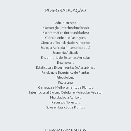
PÓS-GRADUAÇÃO
Administração
(interinstitucional)
Bioenergia
(interunidades)
Bioinformática
Ciência Animal e Pastagens
Ciência e Tecnologia de Alimentos
(interunidades)
Ecologia Aplicada
Economia Aplicada
Engenharia de Sistemas Agrícolas
Entomologia
Estatística e Experimentação Agronômica
Fisiologia e Bioquímica de Plantas
Fitopatologia
Fitotecnia
Genética e Melhoramento de Plantas
Internacional Biologia Celular e Molecular Vegetal
Microbiologia Agrícola
Recursos Florestais
Solos e Nutrição de Plantas
DEPARTAMENTOS