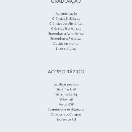
GRADUAÇÃO
Administração
Ciências Biológicas
Ciências dos Alimentos
Ciências Econômicas
Engenharia Agronômica
Engenharia Florestal
Gestão Ambiental
Licenciaturas
ACESSO RÁPIDO
Localizar pessoas
Sistemas USP
Sistemas Esalq
Webmail
Portal USP
Comunidade esalqueana
Ouvidoria do Campus
Sobre o portal