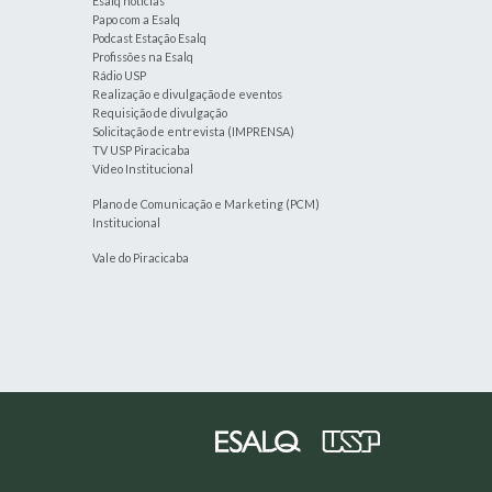
Esalq notícias
Papo com a Esalq
Podcast Estação Esalq
Profissões na Esalq
Rádio USP
Realização e divulgação de eventos
Requisição de divulgação
Solicitação de entrevista (IMPRENSA)
TV USP Piracicaba
Vídeo Institucional
Plano de Comunicação e Marketing (PCM)
Institucional
Vale do Piracicaba