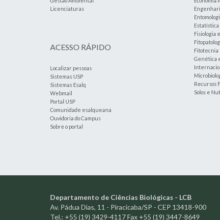
Gestão Ambiental
Economia A
Licenciaturas
Engenharia
Entomolog
Estatístic
Fisiologia 
Fitopatolog
ACESSO RÁPIDO
Fitotecnia
Genética 
Internacio
Localizar pessoas
Microbiolog
Sistemas USP
Recursos F
Sistemas Esalq
Solos e Nu
Webmail
Portal USP
Comunidade esalqueana
Ouvidoria do Campus
Sobre o portal
Departamento de Ciências Biológicas - LCB
Av. Pádua Dias, 11 - Piracicaba/SP - CEP 13418-900
Tel.: +55 (19) 3429-4117 Fax +55 (19) 3447-8649