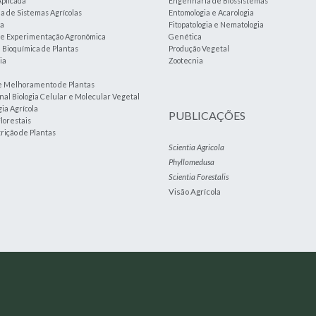
plicada
Engenharia de Biossistemas
 de Sistemas Agrícolas
Entomologia e Acarologia
ia
Fitopatologia e Nematologia
a e Experimentação Agronômica
Genética
e Bioquímica de Plantas
Produção Vegetal
ia
Zootecnia
e Melhoramento de Plantas
nal Biologia Celular e Molecular Vegetal
ia Agrícola
PUBLICAÇÕES
lorestais
trição de Plantas
Scientia Agricola
Phyllomedusa
Scientia Forestalis
Visão Agrícola