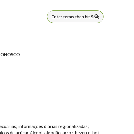
FORMULÁRIO
DE BUSCA
CONOSCO
uárias; informações diárias regionalizadas;
icos de açúcar, álcool, algodão, arroz, bezerro, boi,