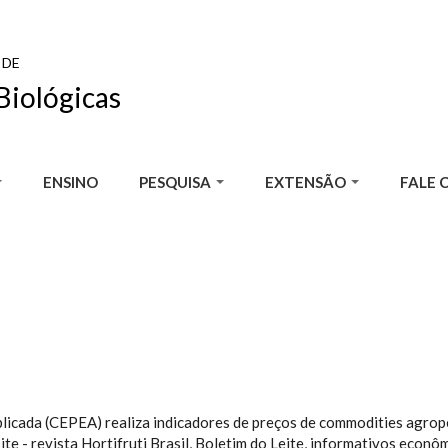
 DE
Biológicas
ENSINO
PESQUISA
EXTENSÃO
FALE 
cada (CEPEA) realiza indicadores de preços de commodities agropec
ite - revista Hortifruti Brasil, Boletim do Leite, informativos econôm