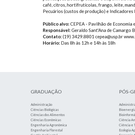
café, citros, hortifrutícolas, frango, leite, m
Pecuários (custos de produção) e Indicadores
Público alvo:
CEPEA - Pavilhão de Economia e
Responsável:
Geraldo Sant'Ana de Camargo B
Contato:
(19) 3429.8801 cepea@usp.br www.c
Horário:
Das 8h às 12h e 14h às 18h
GRADUAÇÃO
PÓS-
Administração
Administr
Ciências Biológicas
Bioenergi
Ciências dos Alimentos
Bioinformá
Ciências Econômicas
Ciência An
Engenharia Agronômica
Ciência e 
Engenharia Florestal
Ecologia A