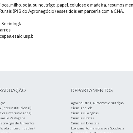
andioca, milho, soja, suino, trigo, papel, celulose e madeira, resumos
 Rurais (PIB do Agronegócio) esses dois em parceria com a CNA.
 Sociologia
arros
epea.esalq.usp.b
GRADUAÇÃO
DEPARTAMENTOS
ação
Agroindústria, Alimentos e Nutrição
(interinstitucional)
a
Ciência do Solo
(interunidades)
tica
Ciências Biológicas
imal e Pastagens
Ciências Exatas
Tecnologia de Alimentos
Ciências Florestais
(interunidades)
plicada
Economia, Administração e Sociologia