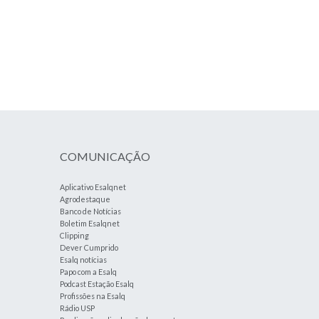
COMUNICAÇÃO
Aplicativo Esalqnet
Agrodestaque
Banco de Notícias
Boletim Esalqnet
Clipping
Dever Cumprido
Esalq notícias
Papo com a Esalq
Podcast Estação Esalq
Profissões na Esalq
Rádio USP