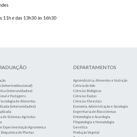
ndes
às 11h e das 13h30 às 16h30
GRADUAÇÃO
DEPARTAMENTOS
ação
Agroindústria, Alimentos e Nutrição
(interinstitucional)
a
Ciência do Solo
(interunidades)
tica
Ciências Biológicas
imal e Pastagens
Ciências Exatas
Tecnologia de Alimentos
Ciências Florestais
(interunidades)
plicada
Economia, Administração e Sociologia
plicada
Engenharia de Biossistemas
 de Sistemas Agrícolas
Entomologia e Acarologia
ia
Fitopatologia e Nematologia
a e Experimentação Agronômica
Genética
e Bioquímica de Plantas
Produção Vegetal