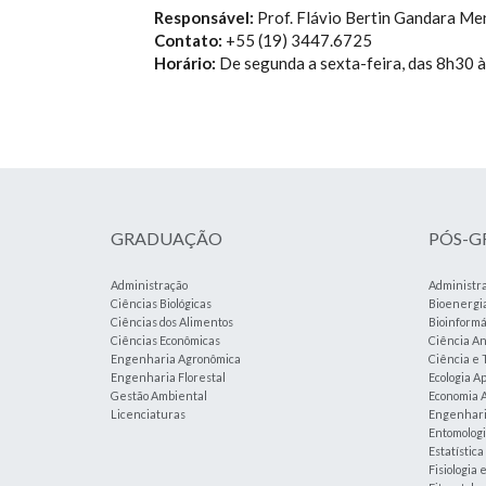
Responsável:
Prof. Flávio Bertin Gandara Me
Contato:
+55 (19) 3447.6725
Horário:
De segunda a sexta-feira, das 8h30 
GRADUAÇÃO
PÓS-
Administração
Administr
Ciências Biológicas
Bioenergi
Ciências dos Alimentos
Bioinformá
Ciências Econômicas
Ciência An
Engenharia Agronômica
Ciência e 
Engenharia Florestal
Ecologia A
Gestão Ambiental
Economia A
Licenciaturas
Engenharia
Entomolog
Estatístic
Fisiologia 