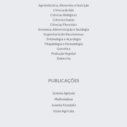
Agroindústria, Alimentos e Nutrição
Ciência do Solo
Ciências Biológicas
Ciências Exatas
Ciências Florestais
Economia, Administração e Sociologia
Engenharia de Biossistemas
Entomologia e Acarologia
Fitopatologia e Nematologia
Genética
Produção Vegetal
Zootecnia
PUBLICAÇÕES
Scientia Agricola
Phyllomedusa
Scientia Forestalis
Visão Agrícola