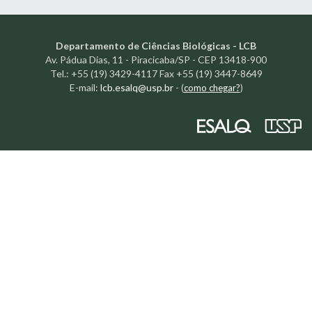
Departamento de Ciências Biológicas - LCB
Av. Pádua Dias, 11 - Piracicaba/SP - CEP 13418-900
Tel.: +55 (19) 3429-4117 Fax +55 (19) 3447-8649
E-mail:
lcb.esalq@usp.br
-
(
como chegar?
)