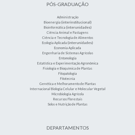
PÓS-GRADUAÇÃO
Administração
(interinstitucional)
Bioenergia
(interunidades)
Bioinformática
Ciência Animal e Pastagens
Ciência e Tecnologia de Alimentos
(interunidades)
Ecologia Aplicada
Economia Aplicada
Engenharia de Sistemas Agrícolas
Entomologia
Estatística e Experimentação Agronômica
Fisiologia e Bioquímica de Plantas
Fitopatologia
Fitotecnia
Genética e Melhoramento de Plantas
Internacional Biologia Celular e Molecular Vegetal
Microbiologia Agrícola
Recursos Florestais
Solos e Nutrição de Plantas
DEPARTAMENTOS