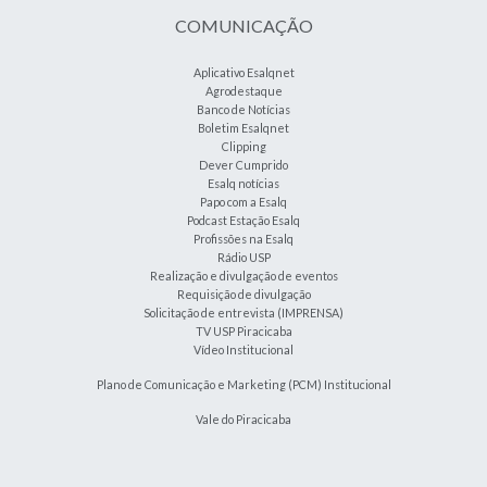
COMUNICAÇÃO
Aplicativo Esalqnet
Agrodestaque
Banco de Notícias
Boletim Esalqnet
Clipping
Dever Cumprido
Esalq notícias
Papo com a Esalq
Podcast Estação Esalq
Profissões na Esalq
Rádio USP
Realização e divulgação de eventos
Requisição de divulgação
Solicitação de entrevista (IMPRENSA)
TV USP Piracicaba
Vídeo Institucional
Plano de Comunicação e Marketing (PCM) Institucional
Vale do Piracicaba