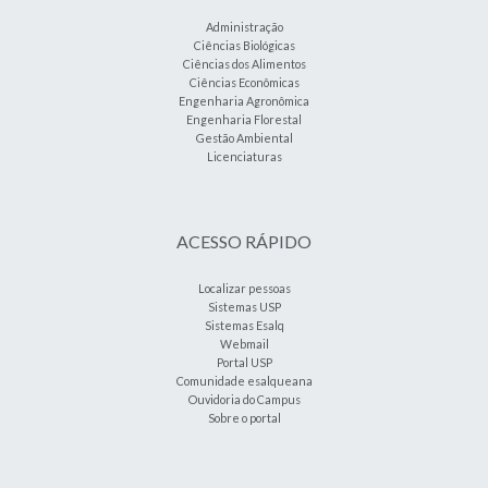
Administração
Ciências Biológicas
Ciências dos Alimentos
Ciências Econômicas
Engenharia Agronômica
Engenharia Florestal
Gestão Ambiental
Licenciaturas
ACESSO RÁPIDO
Localizar pessoas
Sistemas USP
Sistemas Esalq
Webmail
Portal USP
Comunidade esalqueana
Ouvidoria do Campus
Sobre o portal