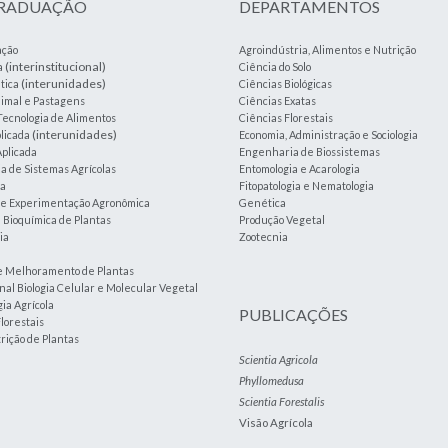
GRADUAÇÃO
DEPARTAMENTOS
ação
Agroindústria, Alimentos e Nutrição
(interinstitucional)
a
Ciência do Solo
(interunidades)
tica
Ciências Biológicas
imal e Pastagens
Ciências Exatas
Tecnologia de Alimentos
Ciências Florestais
(interunidades)
plicada
Economia, Administração e Sociologia
plicada
Engenharia de Biossistemas
 de Sistemas Agrícolas
Entomologia e Acarologia
ia
Fitopatologia e Nematologia
a e Experimentação Agronômica
Genética
e Bioquímica de Plantas
Produção Vegetal
ia
Zootecnia
e Melhoramento de Plantas
nal Biologia Celular e Molecular Vegetal
ia Agrícola
PUBLICAÇÕES
lorestais
trição de Plantas
Scientia Agricola
Phyllomedusa
Scientia Forestalis
Visão Agrícola