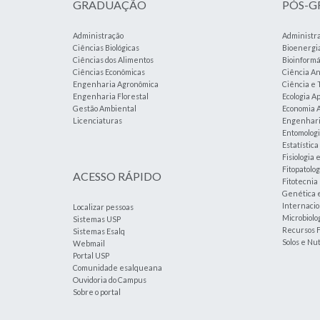
GRADUAÇÃO
PÓS-
Administração
Administr
Ciências Biológicas
Bioenergi
Ciências dos Alimentos
Bioinformá
Ciências Econômicas
Ciência An
Engenharia Agronômica
Ciência e 
Engenharia Florestal
Ecologia A
Gestão Ambiental
Economia A
Licenciaturas
Engenharia
Entomolog
Estatístic
Fisiologia 
Fitopatolog
ACESSO RÁPIDO
Fitotecnia
Genética 
Internacio
Localizar pessoas
Microbiolog
Sistemas USP
Recursos F
Sistemas Esalq
Solos e Nu
Webmail
Portal USP
Comunidade esalqueana
Ouvidoria do Campus
Sobre o portal