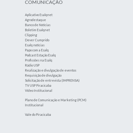
COMUNICAÇÃO
Aplicativo Esalqnet
Agrodestaque
Banco de Notícias
Boletim Esalqnet
Clipping
Dever Cumprido
Esalq notícias
Papo com a Esalq
Podcast Estação Esalq
Profissões na Esalq
Rádio USP
Realização e divulgação de eventos
Requisição de divulgação
Solicitação de entrevista (IMPRENSA)
TV USP Piracicaba
Vídeo Institucional
Plano de Comunicação e Marketing (PCM)
Institucional
Vale do Piracicaba