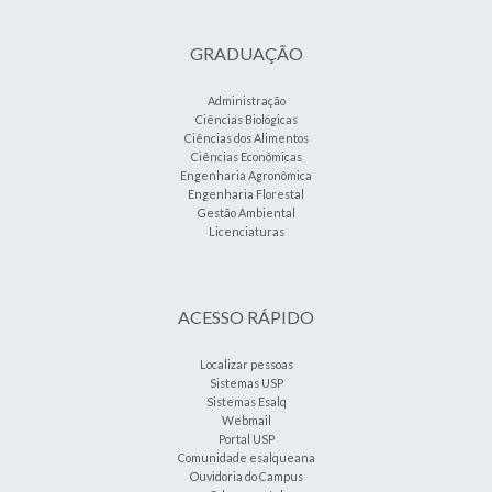
GRADUAÇÃO
Administração
Ciências Biológicas
Ciências dos Alimentos
Ciências Econômicas
Engenharia Agronômica
Engenharia Florestal
Gestão Ambiental
Licenciaturas
ACESSO RÁPIDO
Localizar pessoas
Sistemas USP
Sistemas Esalq
Webmail
Portal USP
Comunidade esalqueana
Ouvidoria do Campus