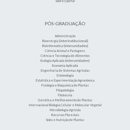
Sobre o portal
PÓS-GRADUAÇÃO
Administração
(interinstitucional)
Bioenergia
(interunidades)
Bioinformática
Ciência Animal e Pastagens
Ciência e Tecnologia de Alimentos
(interunidades)
Ecologia Aplicada
Economia Aplicada
Engenharia de Sistemas Agrícolas
Entomologia
Estatística e Experimentação Agronômica
Fisiologia e Bioquímica de Plantas
Fitopatologia
Fitotecnia
Genética e Melhoramento de Plantas
Internacional Biologia Celular e Molecular Vegetal
Microbiologia Agrícola
Recursos Florestais
Solos e Nutrição de Plantas