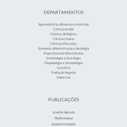
DEPARTAMENTOS
Agroindústria, Alimentos e Nutrição
Ciência do Solo
Ciências Biológicas
Ciências Exatas
Ciências Florestais
Economia, Administração e Sociologia
Engenharia de Biossistemas
Entomologia e Acarologia
Fitopatologia e Nematologia
Genética
Produção Vegetal
Zootecnia
PUBLICAÇÕES
Scientia Agricola
Phyllomedusa
Scientia Forestalis