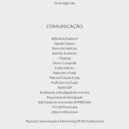
Visão Agrícola
COMUNICAÇÃO
Aplicativo Esalqnet
Agrodestaque
Banco de Notícias
Boletim Esalqnet
Clipping
Dever Cumprido
Esalq notícias
Papo com a Esalq
Podcast Estação Esalq
Profissões na Esalq
Rádio USP
Realização e divulgação de eventos
Requisição de divulgação
Solicitação de entrevista (IMPRENSA)
TV USP Piracicaba
Vídeo Institucional
Plano de Comunicação e Marketing (PCM) Institucional