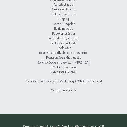
Agrodestaque
Banco de Notícias
Boletim Esalqnet
Clipping
Dever Cumprido
Esalq notícias
Papo com a Esalq
Podcast Estação Esalq
Profissões na Esalq
Rádio USP
Realização e divulgação de eventos
Requisição de divulgação
Solicitação de entrevista (IMPRENSA)
TV USP Piracicaba
Vídeo Institucional
Plano de Comunicação e Marketing (PCM) Institucional
Vale do Piracicaba
Departamento de Ciências Biológicas - LCB