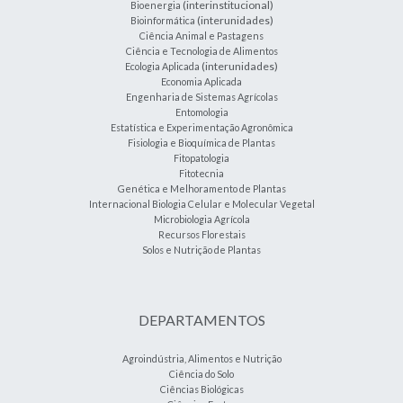
(interinstitucional)
Bioenergia
(interunidades)
Bioinformática
Ciência Animal e Pastagens
Ciência e Tecnologia de Alimentos
(interunidades)
Ecologia Aplicada
Economia Aplicada
Engenharia de Sistemas Agrícolas
Entomologia
Estatística e Experimentação Agronômica
Fisiologia e Bioquímica de Plantas
Fitopatologia
Fitotecnia
Genética e Melhoramento de Plantas
Internacional Biologia Celular e Molecular Vegetal
Microbiologia Agrícola
Recursos Florestais
Solos e Nutrição de Plantas
DEPARTAMENTOS
Agroindústria, Alimentos e Nutrição
Ciência do Solo
Ciências Biológicas