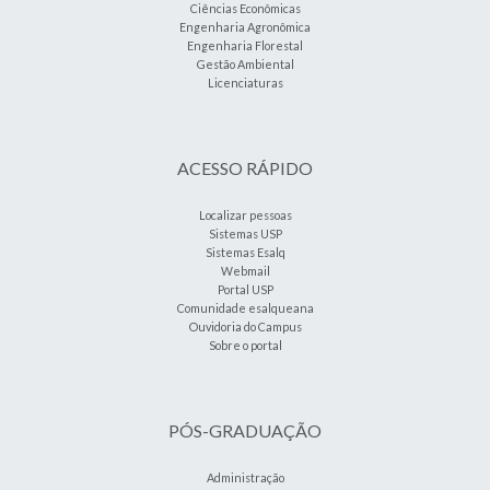
Ciências Econômicas
Engenharia Agronômica
Engenharia Florestal
Gestão Ambiental
Licenciaturas
ACESSO RÁPIDO
Localizar pessoas
Sistemas USP
Sistemas Esalq
Webmail
Portal USP
Comunidade esalqueana
Ouvidoria do Campus
Sobre o portal
PÓS-GRADUAÇÃO
Administração