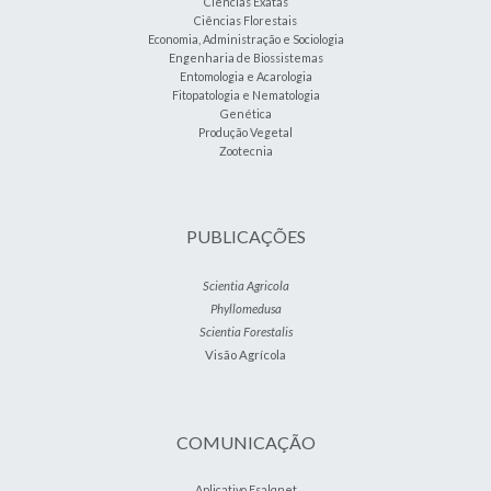
Ciências Exatas
Ciências Florestais
Economia, Administração e Sociologia
Engenharia de Biossistemas
Entomologia e Acarologia
Fitopatologia e Nematologia
Genética
Produção Vegetal
Zootecnia
PUBLICAÇÕES
Scientia Agricola
Phyllomedusa
Scientia Forestalis
Visão Agrícola
COMUNICAÇÃO
Aplicativo Esalqnet