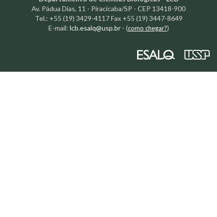
Av. Pádua Dias, 11 - Piracicaba/SP - CEP 13418-900
Tel.: +55 (19) 3429-4117 Fax +55 (19) 3447-8649
E-mail:
lcb.esalq@usp.br
-
(
como chegar?
)