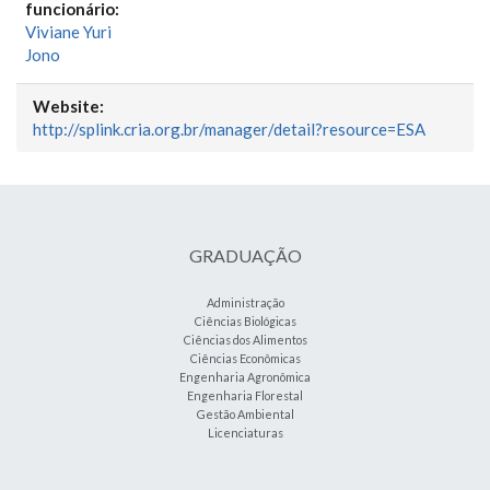
funcionário:
Viviane Yuri
Jono
Website:
http://splink.cria.org.br/manager/detail?resource=ESA
GRADUAÇÃO
Administração
Ciências Biológicas
Ciências dos Alimentos
Ciências Econômicas
Engenharia Agronômica
Engenharia Florestal
Gestão Ambiental
Licenciaturas