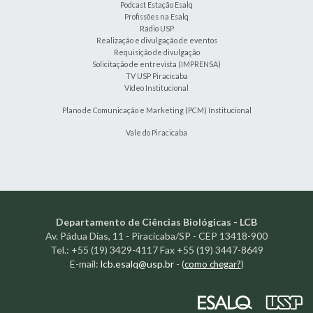
Podcast Estação Esalq
Profissões na Esalq
Rádio USP
Realização e divulgação de eventos
Requisição de divulgação
Solicitação de entrevista (IMPRENSA)
TV USP Piracicaba
Vídeo Institucional
Plano de Comunicação e Marketing (PCM) Institucional
Vale do Piracicaba
Departamento de Ciências Biológicas - LCB
Av. Pádua Dias, 11 - Piracicaba/SP - CEP 13418-900
Tel.: +55 (19) 3429-4117 Fax +55 (19) 3447-8649
E-mail:
lcb.esalq@usp.br
-
(
como chegar?
)