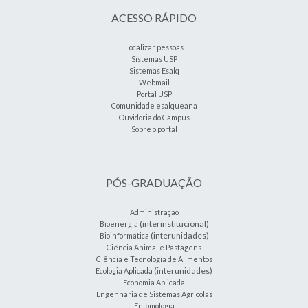
ACESSO RÁPIDO
Localizar pessoas
Sistemas USP
Sistemas Esalq
Webmail
Portal USP
Comunidade esalqueana
Ouvidoria do Campus
Sobre o portal
PÓS-GRADUAÇÃO
Administração
(interinstitucional)
Bioenergia
(interunidades)
Bioinformática
Ciência Animal e Pastagens
Ciência e Tecnologia de Alimentos
(interunidades)
Ecologia Aplicada
Economia Aplicada
Engenharia de Sistemas Agrícolas
Entomologia