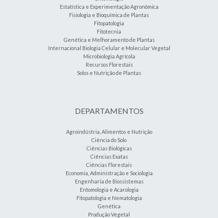
Estatística e Experimentação Agronômica
Fisiologia e Bioquímica de Plantas
Fitopatologia
Fitotecnia
Genética e Melhoramento de Plantas
Internacional Biologia Celular e Molecular Vegetal
Microbiologia Agrícola
Recursos Florestais
Solos e Nutrição de Plantas
DEPARTAMENTOS
Agroindústria, Alimentos e Nutrição
Ciência do Solo
Ciências Biológicas
Ciências Exatas
Ciências Florestais
Economia, Administração e Sociologia
Engenharia de Biossistemas
Entomologia e Acarologia
Fitopatologia e Nematologia
Genética
Produção Vegetal