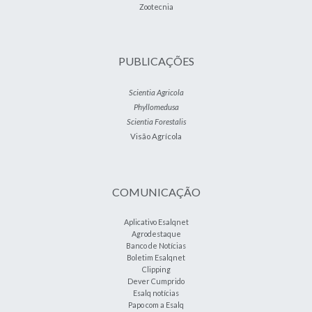
Zootecnia
PUBLICAÇÕES
Scientia Agricola
Phyllomedusa
Scientia Forestalis
Visão Agrícola
COMUNICAÇÃO
Aplicativo Esalqnet
Agrodestaque
Banco de Notícias
Boletim Esalqnet
Clipping
Dever Cumprido
Esalq notícias
Papo com a Esalq